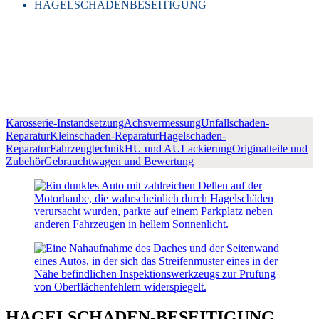
HAGELSCHADENBESEITIGUNG
Karosserie-Instandsetzung
Achsvermessung
Unfallschaden-
Reparatur
Kleinschaden-Reparatur
Hagelschaden-
Reparatur
Fahrzeugtechnik
HU und AU
Lackierung
Originalteile und
Zubehör
Gebrauchtwagen und Bewertung
HAGELSCHADEN-BESEITIGUNG