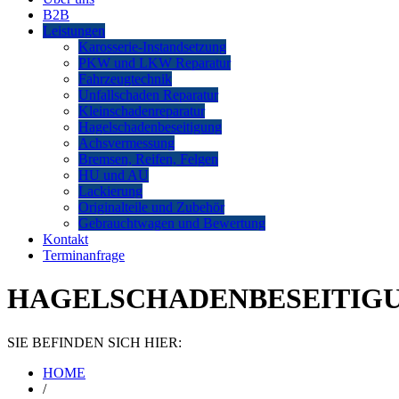
B2B
Leistungen
Karosserie-Instandsetzung
PKW und LKW Reparatur
Fahrzeugtechnik
Unfallschaden Reparatur
Kleinschadenreparatur
Hagelschadenbeseitigung
Achsvermessung
Bremsen, Reifen, Felgen
HU und AU
Lackierung
Originalteile und Zubehör
Gebrauchtwagen und Bewertung
Kontakt
Terminanfrage
HAGELSCHADENBESEITIG
SIE BEFINDEN SICH HIER:
HOME
/