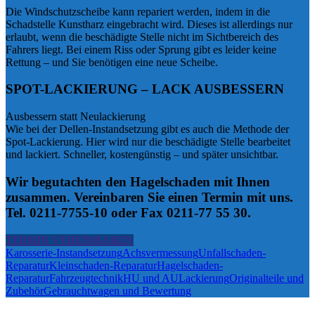
Die Windschutzscheibe kann repariert werden, indem in die
Schadstelle Kunstharz eingebracht wird. Dieses ist allerdings nur
erlaubt, wenn die beschädigte Stelle nicht im Sichtbereich des
Fahrers liegt. Bei einem Riss oder Sprung gibt es leider keine
Rettung – und Sie benötigen eine neue Scheibe.
SPOT-LACKIERUNG – LACK AUSBESSERN
Ausbessern statt Neulackierung
Wie bei der Dellen-Instandsetzung gibt es auch die Methode der
Spot-Lackierung. Hier wird nur die beschädigte Stelle bearbeitet
und lackiert. Schneller, kostengünstig – und später unsichtbar.
Wir begutachten den Hagelschaden mit Ihnen
zusammen. Vereinbaren Sie einen Termin mit uns.
Tel. 0211-7755-10 oder Fax 0211-77 55 30.
TERMIN VEREINBAREN
Karosserie-Instandsetzung
Achsvermessung
Unfallschaden-
Reparatur
Kleinschaden-Reparatur
Hagelschaden-
Reparatur
Fahrzeugtechnik
HU und AU
Lackierung
Originalteile und
Zubehör
Gebrauchtwagen und Bewertung