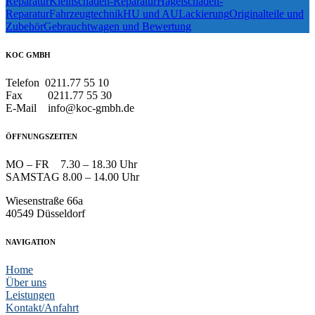
Reparatur
Kleinschaden-Reparatur
Hagelschaden-
Reparatur
Fahrzeugtechnik
HU und AU
Lackierung
Originalteile und
Zubehör
Gebrauchtwagen und Bewertung
KOC GMBH
Telefon 0211.77 55 10
Fax 0211.77 55 30
E-Mail info@koc-gmbh.de
ÖFFNUNGSZEITEN
MO – FR 7.30 – 18.30 Uhr
SAMSTAG 8.00 – 14.00 Uhr
Wiesenstraße 66a
40549 Düsseldorf
NAVIGATION
Home
Über uns
Leistungen
Kontakt/Anfahrt