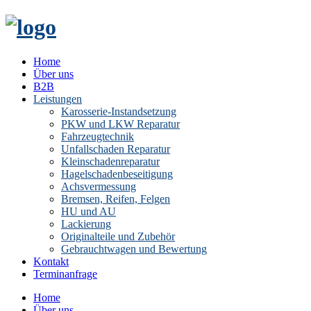
Home
Über uns
B2B
Leistungen
Karosserie-Instandsetzung
PKW und LKW Reparatur
Fahrzeugtechnik
Unfallschaden Reparatur
Kleinschadenreparatur
Hagelschadenbeseitigung
Achsvermessung
Bremsen, Reifen, Felgen
HU und AU
Lackierung
Originalteile und Zubehör
Gebrauchtwagen und Bewertung
Kontakt
Terminanfrage
Home
Über uns