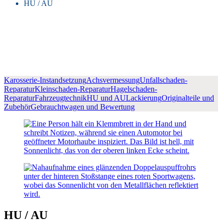
HU / AU
Karosserie-Instandsetzung
Achsvermessung
Unfallschaden-
Reparatur
Kleinschaden-Reparatur
Hagelschaden-
Reparatur
Fahrzeugtechnik
HU und AU
Lackierung
Originalteile und
Zubehör
Gebrauchtwagen und Bewertung
HU / AU