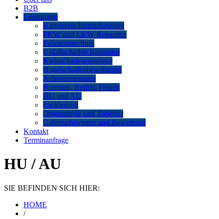
B2B
Leistungen
Karosserie-Instandsetzung
PKW und LKW Reparatur
Fahrzeugtechnik
Unfallschaden Reparatur
Kleinschadenreparatur
Hagelschadenbeseitigung
Achsvermessung
Bremsen, Reifen, Felgen
HU und AU
Lackierung
Originalteile und Zubehör
Gebrauchtwagen und Bewertung
Kontakt
Terminanfrage
HU / AU
SIE BEFINDEN SICH HIER:
HOME
/